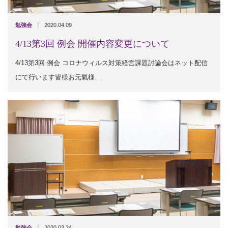
|
勉強会
2020.04.09
4/13第3回 例会 開催内容変更について
4/13第3回 例会 コロナウィルス対策経営課題討論会はネット配信
にて行います皆様お元氣様…
|
勉強会
2020.03.24