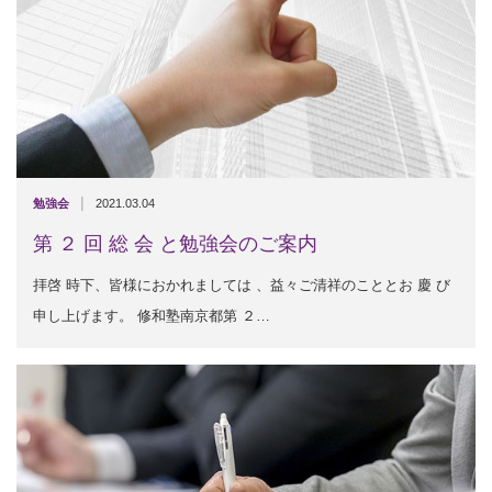
|
勉強会
2021.03.04
第 ２ 回 総 会 と勉強会のご案内
拝啓 時下、皆様におかれましては 、益々ご清祥のこととお 慶 び
申し上げます。 修和塾南京都第 ２…