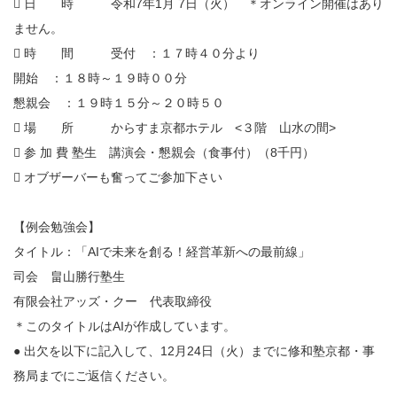
 日 時 令和7年1月 7日（火） ＊オンライン開催はあり
ません。
 時 間 受付 ：１７時４０分より
開始 ：１８時～１９時００分
懇親会 ：１９時１５分～２０時５０
 場 所 からすま京都ホテル <３階 山水の間>
 参 加 費 塾生 講演会・懇親会（食事付）（8千円）
 オブザーバーも奮ってご参加下さい
【例会勉強会】
タイトル：「AIで未来を創る！経営革新への最前線」
司会 畠山勝行塾生
有限会社アッズ・クー 代表取締役
＊このタイトルはAIが作成しています。
● 出欠を以下に記入して、12月24日（火）までに修和塾京都・事
務局までにご返信ください。