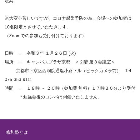
敬具
※大変心苦しいですが、コロナ感染予防の為、会場への参加者は
10名限定とさせていただきます。
（Zoomでの参加も受け付けております）
日時 ： 令和３年 １月２６日 (火)
場所 ： キャンパスプラザ京都 ＜２階 第３会議室＞
京都市下京区西洞院通塩小路下ル（ビックカメラ前） Tel
075-353-9111
時間 ： １８時 ～ ２０時（参加費 無料）１７時３０分より受付
* 勉強会後のコンパは開催いたしません。
修和塾とは