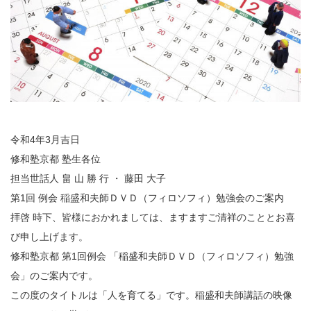
令和4年3月吉日
修和塾京都 塾生各位
担当世話人 畠 山 勝 行 ・ 藤田 大子
第1回 例会 稲盛和夫師ＤＶＤ（フィロソフィ）勉強会のご案内
拝啓 時下、皆様におかれましては、ますますご清祥のこととお喜
び申し上げます。
修和塾京都 第1回例会 「稲盛和夫師ＤＶＤ（フィロソフィ）勉強
会」のご案内です。
この度のタイトルは「人を育てる」です。稲盛和夫師講話の映像