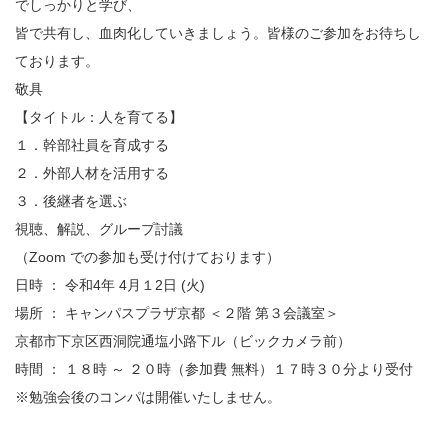
でしっかりと学び、
皆で共有し、血肉化していきましょう。皆様のご参加をお待ちし
ております。
敬具
【タイトル：人を育てる】
１．幹部社員を育成する
２．外部人材を活用する
３．後継者を選ぶ
視聴、解説、グループ討議
（Zoom での参加も受け付けております）
日時 ： 令和4年 4月１2日 (火)
場所 ： キャンパスプラザ京都 ＜２階 第３会議室＞
京都市下京区西洞院通塩小路下ル（ビックカメラ前）
時間 ： １８時 ～ ２０時（参加費 無料）１７時３０分より受付
※勉強会後のコンパは開催いたしません。