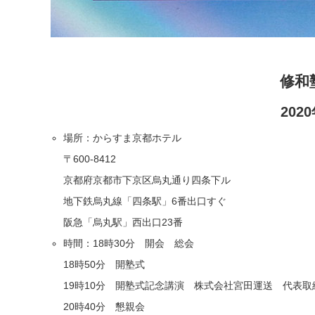
修和
202
場所：からすま京都ホテル
〒600-8412
京都府京都市下京区烏丸通り四条下ル
地下鉄烏丸線「四条駅」6番出口すぐ
阪急「烏丸駅」西出口23番
時間：18時30分 開会 総会
18時50分 開塾式
19時10分 開塾式記念講演 株式会社宮田運送 代表
20時40分 懇親会