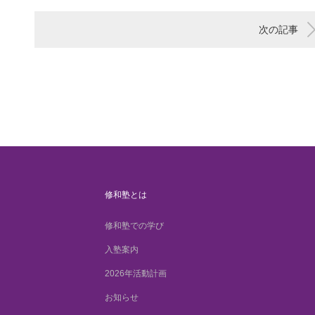
次の記事
修和塾とは
修和塾での学び
入塾案内
2026年活動計画
お知らせ